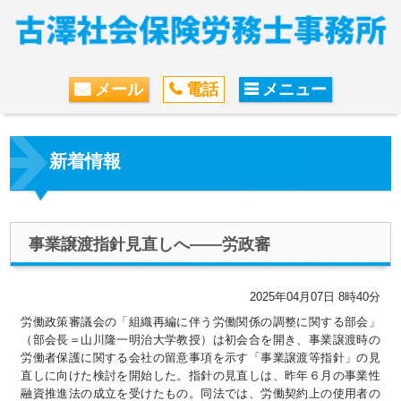
メール
電話
メニュー
新着情報
事業譲渡指針見直しへ――労政審
2025年04月07日 8時40分
労働政策審議会の「組織再編に伴う労働関係の調整に関する部会」
（部会長＝山川隆一明治大学教授）は初会合を開き、事業譲渡時の
労働者保護に関する会社の留意事項を示す「事業譲渡等指針」の見
直しに向けた検討を開始した。指針の見直しは、昨年６月の事業性
融資推進法の成立を受けたもの。同法では、労働契約上の使用者の