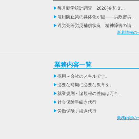
毎月勤労統計調査 2026(令和８...
濫用防止策の具体化が鍵――労政審労...
過労死等労災補償状況 精神障害の請...
新着情報の
業務内容一覧
採用～会社のスキルです。
必要な時期に必要な教育を。
就業規則～諸規程の整備は万全...
社会保険手続き代行
労働保険手続き代行
業務内容の