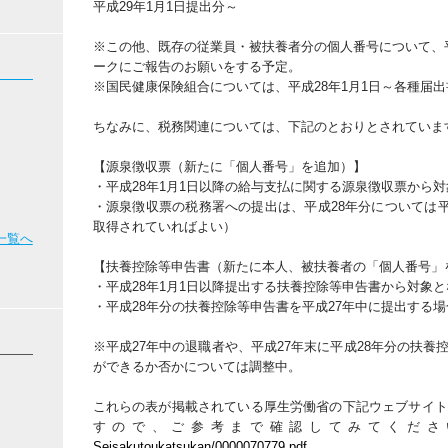
平成29年1月1日提出分～
※この他、既存の従業員・被扶養者分の個人番号について、平
ークにご報告のお願いをする予定。
※国民健康保険組合については、平成28年1月1日～各種届
ちなみに、税務関連については、下記のとおりとされていま
【源泉徴収票（新たに「個人番号」を追加）】
・平成28年1月1日以降の給与支払に関する源泉徴収票から
・源泉徴収票の税務署への提出は、平成28年分については平
取得されていればよい）
一覧へ
【扶養控除等申告書（新たに本人、被扶養者の「個人番号」
・平成28年1月1日以降提出する扶養控除等申告書から対象と
・平成28年分の扶養控除等申告書を平成27年中に提出する
※平成27年中の退職者や、平成27年末に平成28年分の扶
ができるか否かについては調整中。
これらの表が掲載されている厚生労働省の下記ウェブサイト
すので、ご参考まで確認してみてくださ
Seisakutoukatsukan/0000070779.pdf