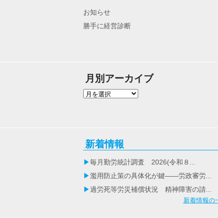
お知らせ
勝手に経営診断
月別アーカイブ
新着情報
毎月勤労統計調査 2026(令和８...
濫用防止策の具体化が鍵――労政審労...
過労死等労災補償状況 精神障害の請...
新着情報の