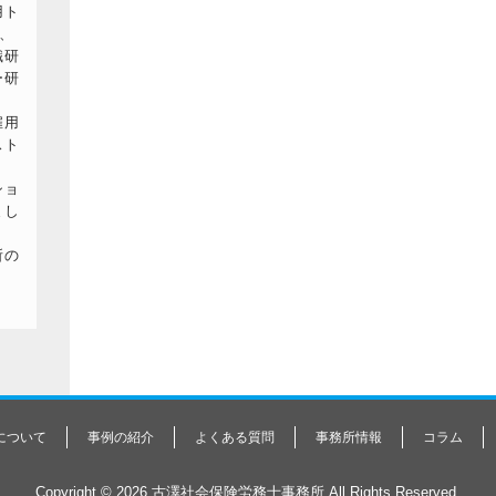
用ト
、
職研
ー研
雇用
スト
ショ
まし
所の
について
事例の紹介
よくある質問
事務所情報
コラム
Copyright © 2026 古澤社会保険労務士事務所 All Rights Reserved.