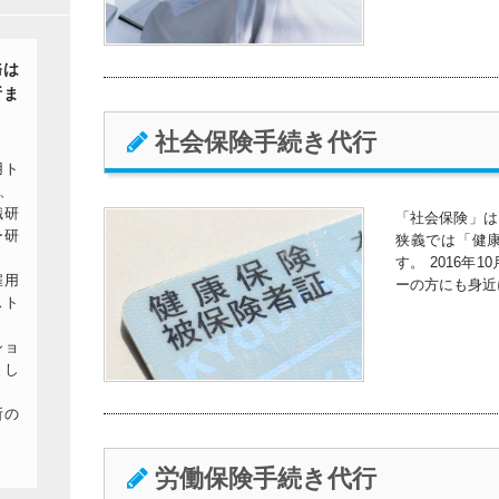
務は
所ま
社会保険手続き代行
用ト
、
職研
「社会保険」は
ー研
狭義では「健
す。 2016
雇用
ーの方にも身近
スト
ショ
まし
所の
労働保険手続き代行