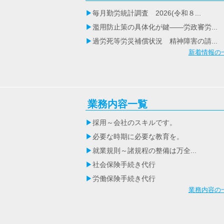
毎月勤労統計調査 2026(令和８...
濫用防止策の具体化が鍵――労政審労...
過労死等労災補償状況 精神障害の請...
新着情報の
業務内容一覧
採用～会社のスキルです。
必要な時期に必要な教育を。
就業規則～諸規程の整備は万全...
社会保険手続き代行
労働保険手続き代行
業務内容の