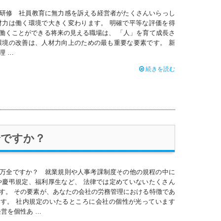
研修 社員教育に無力感を訴える経営者がたくさんいらっし
材力は働く環境で大きく変わります。 明確で平等な評価を得
働くことができる将来の見える職場は、 「人」を育て成長さ
環境の改善は、人材力向上のための最も重要な要素です。 新
理 …
続きを読む
全ですか？
万全ですか？ 就業規則や人事考課制度その他の規程の中に
や慶弔規定、福利厚生など、 法律では定めていないたくさん
す。 その要素が、あなたの会社の労務管理における特徴であ
す。 社内規定のいたるところに会社の個性が光っています
経営を個性あ …