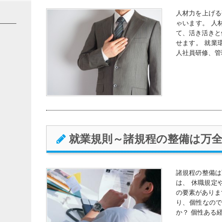
人材力を上げる
ゃいます。 人
て、活き活きと
せます。 就業
人社員研修、管
就業規則～諸規程の整備は万
諸規程の整備は
は、 休職規定
の要素がありま
り、個性なので
か？ 個性ある