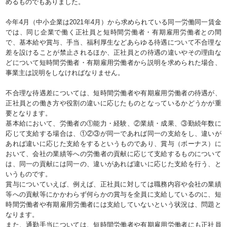
めるものでもありました。
今年4月（中小企業は2021年4月）から求められている同一労働同一賃金
では、同じ企業で働く正社員と短時間労働者・有期雇用労働者との間
で、基本給や賞与、手当、福利厚生などあらゆる待遇について不合理な
差を設けることが禁止されるほか、正社員との待遇の違いやその理由な
どについて短時間労働者・有期雇用労働者から説明を求められた場合、
事業主は説明をしなければなりません。
不合理な待遇差については、短時間労働者や有期雇用労働者の待遇が、
正社員との働き方や役割の違いに応じたものとなっているかどうかが重
要となります。
基本給において、労働者の①能力・経験、②業績・成果、③勤続年数に
応じて支給する場合は、①②③が同一であれば同一の支給をし、違いが
あれば違いに応じた支給をするというものであり、賞与（ボーナス）に
おいて、会社の業績等への労働者の貢献に応じて支給するものについて
は、同一の貢献には同一の、違いがあれば違いに応じた支給を行う、と
いうものです。
賞与についていえば、例えば、正社員に対しては職務内容や会社の業績
等への貢献等にかかわらず何らかの賞与を全員に支給しているのに、短
時間労働者や有期雇用労働者には支給していないという状況は、問題と
なります。
また、通勤手当については、短時間労働者や有期雇用労働者にも正社員