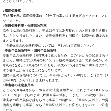
どうなるのでしょう。
○雇用保険率
平成25年度の雇用保険率は、24年度の率のまま据え置きとされることに
なりました。
○健康保険料率・介護保険料率
協会けんぽの保険料率も、平成25年度は24年度のものと同じ率を適用す
ることとなりました。また、介護保険料率も同様で、1000分の15.5のま
まとなります。
（各健保組合の保険料率については、それぞれご確認ください）
○厚生年金保険料率・国民年金保険料
厚生年金の保険料率は毎年9月に変わるため、この4月からの変更はあり
ません。現時点で1000分の167.66（一般の事業の場合）であるのが、今
年9月になると1000分の171.20とり、平成29年9月まで毎年1000分の2.48
ずつ引き上げられることになっています。
国民年金の保険料については、今年4月から1万5040円と、これまで（1
万4980円）から60円引き上げられます。
○障害者の法定雇用率
ところで今年4月から、障害者の法定雇用率が、これまでの1.8％から
2.0％に引き上げられます（民間企業の場合）。また、この変更に伴い、
障害者の雇用義務が課せられる事業主の範囲が、「常時56人以上」の労
働者を雇用する事業主から「常時50人以上」に変わりますので、ご注意
ください。