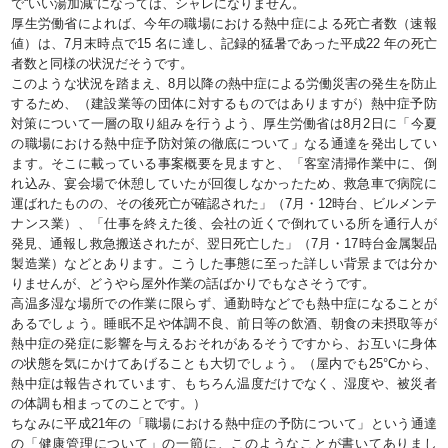
で“いい湯加減”になっては、シャレになりません。
厚生労働省によれば、今年の職場における熱中症による死亡者数（速報
値）は、7月末時点で15 名に達し、記録的猛暑であった平成22 年の死亡
者数と同様の状況だそうです。
このような状況を踏まえ、8月以降の熱中症による労働災害の発生を防止
するため、（建設業等の団体に対するものではありますが）熱中症予防
対策について一層の取り組みを行うよう、厚生労働省は8月2日に「今夏
の職場における熱中症予防対策の徹底について」なる通達を発出してい
ます。そこに載っている事案概要を見ますと、「客室清掃作業中に、倒
れ込み、宴会場で休憩していたが回復しなかったため、救急車で病院に
運ばれたものの、その後死亡が確認された」（7月・12時台、ビルメンテ
ナンス業）、「仕事を終えた後、会社の近くで倒れている所を通行人が
発見、通報し救急搬送されたが、翌日死亡した」（7月・17時台金属製品
製造業）などとあります。こうした事態に至った詳しい背景までは分か
りませんが、どうやら屋外作業の話ばかりでもなさそうです。
高温多湿な場所での作業に限らず、通勤時などでも熱中症になることが
あるでしょう。睡眠不足や体調不良、前日等の飲酒、朝食の未摂取等が
熱中症の発症に影響を与えるおそれがあるそうですから、お互いに身体
の状態を気にかけてあげることも大切でしょう。（屋内でも25°Cから、
熱中症は報告されています、もちろん温度だけでなく、湿度や、被災者
の体調も相まってのことです。）
ちなみに平成21年の「職場における熱中症の予防について」という通達
の「健康管理について」の一節に、このようなことが書いてありまし