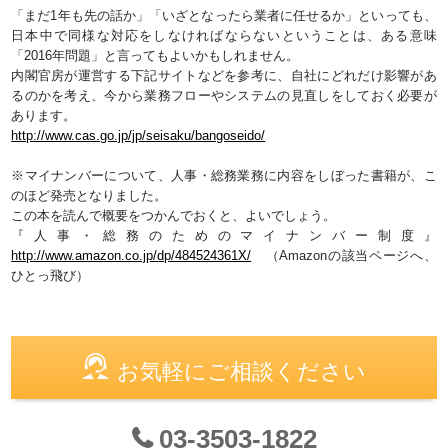
「まだ1年も先の話か」「いざとなったら業者に任せるか」といっても、
日本中で同様な対応をしなければならないということは、ある意味
「2016年問題」と言ってもよいかもしれません。
内閣官房が運営する下記サイトなどを参考に、自社にどれだけ影響があ
るのかを考え、今から業務フローやシステムの見直しをしておく必要が
あります。
http://www.cas.go.jp/jp/seisaku/bangoseido/
※マイナンバーについて、人事・総務業務に内容をしぼった書籍が、こ
のほど発売となりました。
この本を読んで概要をつかんでおくと、よいでしょう。
『人事・総務のためのマイナンバー制度』
http://www.amazon.co.jp/dp/484524361X/
（Amazonの該当ページへ、
ひとっ飛び）
お気軽にご相談ください
03-3503-1822