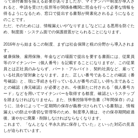
って添付書類を揃える必要がありましたが、マイナンバー制度が導入さ
れると、申請を受けた役所等が関係各機関に照会を行って必要な情報を
得るようになるため、窓口で提出する書類が簡素化されるようになると
のことです。
ただ、そのためには、情報漏えいや“なりすまし”などによる悪用を防ぐた
め、制度面・システム面での保護措置がとられることになります。
2016年から始まるこの制度、まずは社会保障と税の分野から導入されま
す。
健康保険、雇用保険、年金などの場面で提出を要する書面には、従業員
等のマイナンバー（個人番号）を記載することになりますが、この従業
員とは正社員のみならず、パート・アルバイト、契約社員など、雇って
いる社員が皆対象となります。また、正しい番号であることの確認（番
号確認）と、現に手続きを行っている人が番号の正しい持ち主であるこ
との確認（身元確認）が必要とされ、今後新たに付される「個人番号カ
ード」などを用いてマイナンバーを取得する都度、確認というステップ
を踏まなければなりません。また、扶養控除等申告書（7年間保存）のよ
うに、法令によって一定期間の保存が義務づけられている書類は、情報
漏えいの防止や適切な管理等のため、制度導入後は、その保存期間経過
後、速やかに廃棄・削除しなければならなくなります。
これまで、「なんとなく半永久的に保存していた」といった対応の見直
しが迫られています。