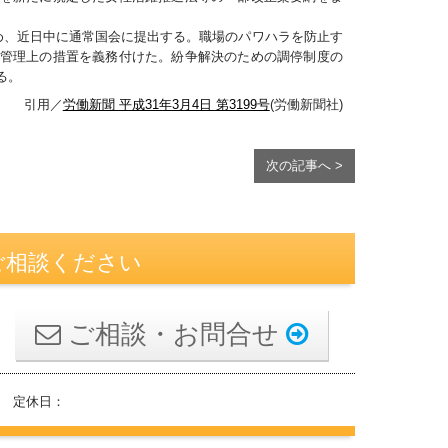
め、近日中に通常国会に提出する。職場のパワハラを防止す
管理上の措置を義務付けた。紛争解決のための調停制度の
る。
引用／
労働新聞 平成31年3月4日 第3199号
(労働新聞社)
次の記事へ >
ご相談ください
ご相談・お問合せ
 定休日：