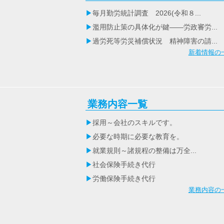
毎月勤労統計調査 2026(令和８...
濫用防止策の具体化が鍵――労政審労...
過労死等労災補償状況 精神障害の請...
新着情報の
業務内容一覧
採用～会社のスキルです。
必要な時期に必要な教育を。
就業規則～諸規程の整備は万全...
社会保険手続き代行
労働保険手続き代行
業務内容の