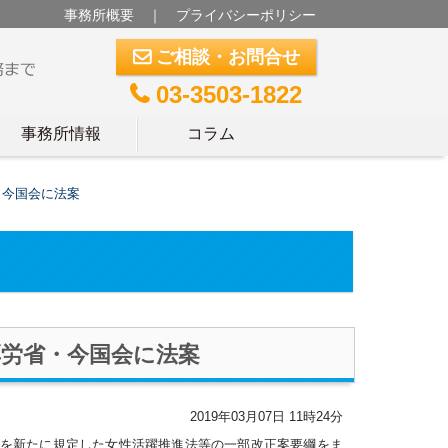
事務所概要
｜
プライバシーポリシー
ご相談・お問合せ
m
03-3503-1822
t
事務所情報
コラム
・今国会に法案
労省・今国会に法案
2019年03月07日 11時24分
を新たに規定した女性活躍推進法等の一部改正案要綱をま