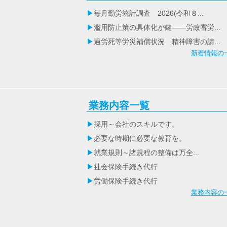
毎月勤労統計調査 2026(令和８...
濫用防止策の具体化が鍵――労政審労...
過労死等労災補償状況 精神障害の請...
新着情報の
業務内容一覧
採用～会社のスキルです。
必要な時期に必要な教育を。
就業規則～諸規程の整備は万全...
社会保険手続き代行
労働保険手続き代行
業務内容の