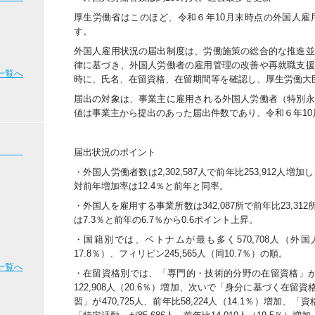
厚生労働省はこのほど、令和６年10月末時点の外国人雇
す。
外国人雇用状況の届出制度は、労働施策の総合的な推進並
律に基づき、外国人労働者の雇用管理の改善や再就職支援
一覧へ
時に、氏名、在留資格、在留期間等を確認し、厚生労働大
届出の対象は、事業主に雇用される外国人労働者（特別永
値は事業主から提出のあった届出件数であり、令和６年1
届出状況のポイント
・外国人労働者数は2,302,587人で前年比253,912
対前年増加率は12.4％と前年と同率。
・外国人を雇用する事業所数は342,087所で前年比23,
は7.3％と前年の6.7％から0.6ポイント上昇。
・国籍別では、ベトナムが最も多く570,708人（外国人
17.8％）、フィリピン245,565人（同10.7％）の順。
一覧へ
・在留資格別では、「専門的・技術的分野の在留資格」が届
122,908人（20.6％）増加、次いで「身分に基づく在留資格」
習」が470,725人、前年比58,224人（14.1％）増加、「資