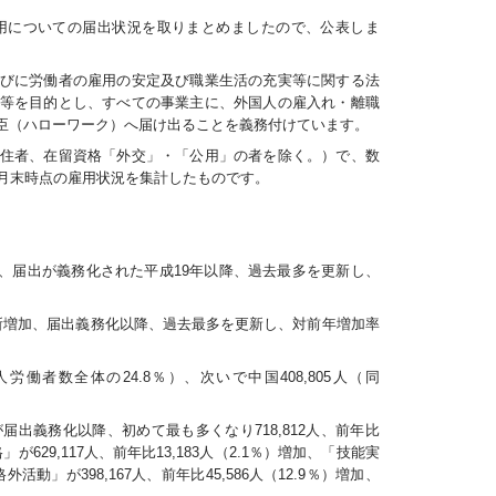
用についての届出状況を取りまとめましたので、公表しま
びに労働者の雇用の安定及び職業生活の充実等に関する法
等を目的とし、すべての事業主に、外国人の雇入れ・離職
臣（ハローワーク）へ届け出ることを義務付けています。
住者、在留資格「外交」・「公用」の者を除く。）で、数
0月末時点の雇用状況を集計したものです。
人増加し、届出が義務化された平成19年以降、過去最多を更新し、
312所増加、届出義務化以降、過去最多を更新し、対前年増加率
労働者数全体の24.8％）、次いで中国408,805人（同
出義務化以降、初めて最も多くなり718,812人、前年比
が629,117人、前年比13,183人（2.1％）増加、「技能実
格外活動」が398,167人、前年比45,586人（12.9％）増加、