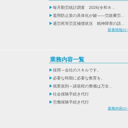
毎月勤労統計調査 2026(令和８...
濫用防止策の具体化が鍵――労政審労...
過労死等労災補償状況 精神障害の請...
新着情報の
業務内容一覧
採用～会社のスキルです。
必要な時期に必要な教育を。
就業規則～諸規程の整備は万全...
社会保険手続き代行
労働保険手続き代行
業務内容の