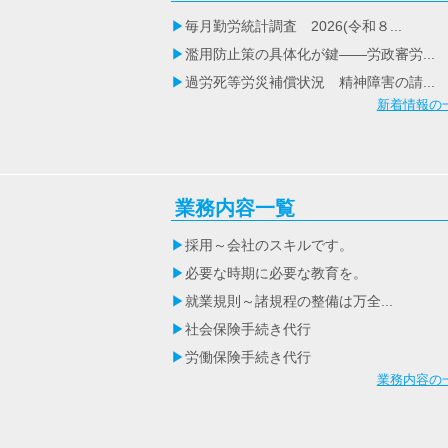
毎月勤労統計調査 2026(令和８...
濫用防止策の具体化が鍵――労政審労...
過労死等労災補償状況 精神障害の請...
新着情報の
業務内容一覧
採用～会社のスキルです。
必要な時期に必要な教育を。
就業規則～諸規程の整備は万全...
社会保険手続き代行
労働保険手続き代行
業務内容の