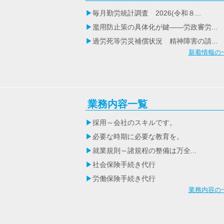
毎月勤労統計調査 2026(令和８...
濫用防止策の具体化が鍵――労政審労...
過労死等労災補償状況 精神障害の請...
新着情報の
業務内容一覧
採用～会社のスキルです。
必要な時期に必要な教育を。
就業規則～諸規程の整備は万全...
社会保険手続き代行
労働保険手続き代行
業務内容の