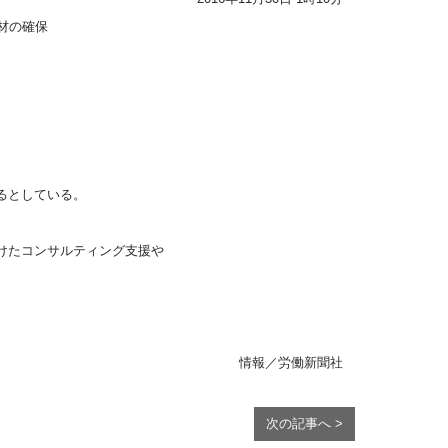
材の確保
るとしている。
けたコンサルティング支援や
情報／労働新聞社
次の記事へ >