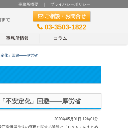
事務所概要
｜
プライバシーポリシー
ご相談・お問合せ
m
03-3503-1822
t
事務所情報
コラム
安定化」回避――厚労省
「不安定化」回避――厚労省
2020年05月01日 12時01分
改正労働基準法の運用に関する通達と「Ｑ＆Ａ」をまとめ