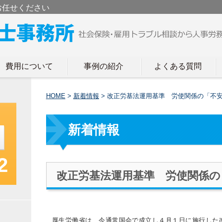
お任せください
費用について
事例の紹介
よくある質問
HOME
>
新着情報
>
改正労基法運用基準 労使関係の「不
新着情報
2
改正労基法運用基準 労使関係の
厚生労働省は、今通常国会で成立し４月１日に施行した