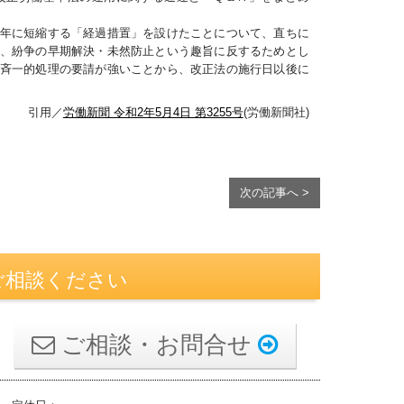
年に短縮する「経過措置」を設けたことについて、直ちに
、紛争の早期解決・未然防止という趣旨に反するためとし
斉一的処理の要請が強いことから、改正法の施行日以後に
引用／
労働新聞 令和2年5月4日 第3255号
(労働新聞社)
次の記事へ >
ご相談ください
ご相談・お問合せ