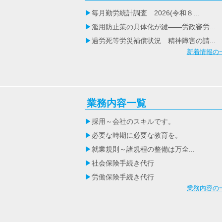
毎月勤労統計調査 2026(令和８...
濫用防止策の具体化が鍵――労政審労...
過労死等労災補償状況 精神障害の請...
新着情報の
業務内容一覧
採用～会社のスキルです。
必要な時期に必要な教育を。
就業規則～諸規程の整備は万全...
社会保険手続き代行
労働保険手続き代行
業務内容の