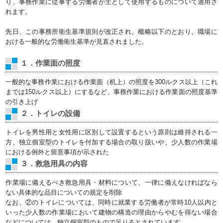
り、事務作業に従事する労働者が主として使用するものについて適用さ
れます。
先日、この事務所衛生基準規則が改正され、概略以下のとおり、職場に
おける一般的な労働衛生基準が見直されました。
１．作業面の照度
一般的な事務作業における作業面（机上）の照度を300ルクス以上（これ
までは150ルクス以上）にするなど、事務作業における作業面の照度基準
の引き上げ
２．トイレの設備
トイレを男性用と女性用に区別して設置するという原則は維持される一
方、独立個室型のトイレを付加する場合の取り扱いや、少人数の作業場
における例外と留意事項が示された
３．救急用具の内容
作業場に備えるべき救急用具・材料について、一律に備えなければなら
ない具体的な品目についての規定を削除
なお、②のトイレについては、同時に就業する労働者が常時10人以内と
いった少人数の作業場において建物の構造の理由からやむを得ない場合
などについては、独立個室型のもので足りるとされています。