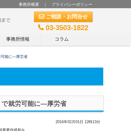
事務所概要
｜
プライバシーポリシー
ご相談・お問合せ
m
03-3503-1822
t
事務所情報
コラム
労可能に―厚労省
まで就労可能に―厚労省
2016年02月01日 12時13分
就業要件緩和を