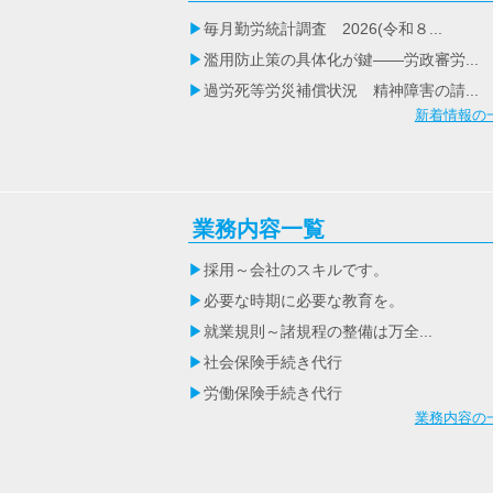
毎月勤労統計調査 2026(令和８...
濫用防止策の具体化が鍵――労政審労...
過労死等労災補償状況 精神障害の請...
新着情報の
業務内容一覧
採用～会社のスキルです。
必要な時期に必要な教育を。
就業規則～諸規程の整備は万全...
社会保険手続き代行
労働保険手続き代行
業務内容の